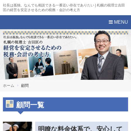
社長は孤独。なんでも相談できる一番近い存在でありたい | 札幌の税理士吉田
匡の経営を安定させるための税務・会計の考え方
MENU
ホーム
顧問
顧問一覧
明瞭な料金体系で、安心して