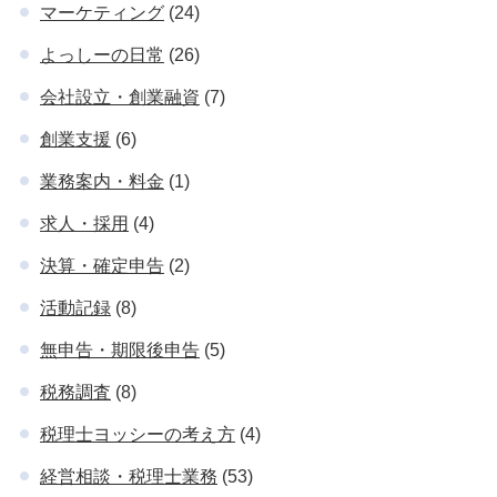
マーケティング
(24)
よっしーの日常
(26)
会社設立・創業融資
(7)
創業支援
(6)
業務案内・料金
(1)
求人・採用
(4)
決算・確定申告
(2)
活動記録
(8)
無申告・期限後申告
(5)
税務調査
(8)
税理士ヨッシーの考え方
(4)
経営相談・税理士業務
(53)