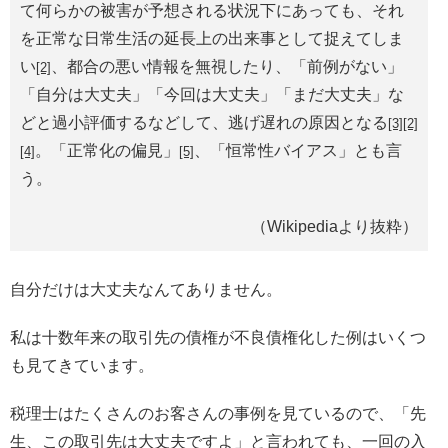
て何らかの被害が予想される状況下にあっても、それ
を正常な日常生活の延長上の出来事として捉えてしま
い
、都合の悪い情報を無視したり、「前例がない」
[2]
「自分は大丈夫」「今回は大丈夫」「まだ大丈夫」な
どと過小評価するなどして、逃げ遅れの原因となる
[3]
[2]
。「正常化の偏見」
、「恒常性バイアス」とも言
[4]
[5]
う。
（Wikipediaより抜粋）
自分だけは大丈夫なんてありません。
私は十数年来の取引先の債権が不良債権化した例はいくつ
も見てきています。
税理士はたくさんのお客さんの事例を見ているので、「先
生、この取引先は大丈夫ですよ」と言われても、一回の入