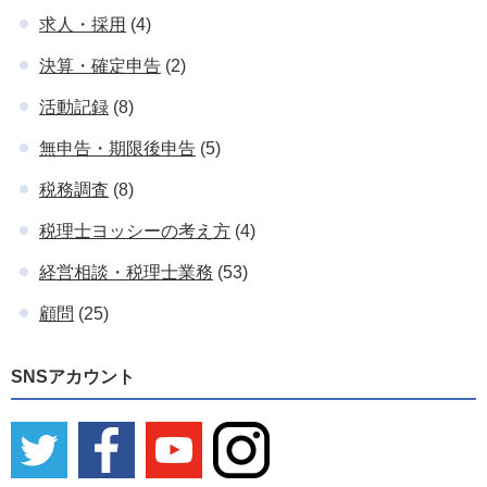
求人・採用
(4)
決算・確定申告
(2)
活動記録
(8)
無申告・期限後申告
(5)
税務調査
(8)
税理士ヨッシーの考え方
(4)
経営相談・税理士業務
(53)
顧問
(25)
SNSアカウント