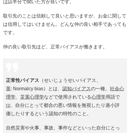
は話半分で聞いた方が良いです。
取引先のことは信頼して良いと思いますが、お金に関して
は信用してはいけません。どんな仲の良い相手であっても
です。
仲の良い取引先ほど、正常バイアスが働きます。
正常性バイアス
（せいじょうせいバイアス、
英
:
Normalcy bias
）とは、
認知バイアス
の一種。
社会心
理学
、
災害心理学
などで使用されている
心理学
用語で
、自分にとって都合の悪い情報を無視したり過小評
[1]
価したりするという認知の特性のこと。
自然災害や火事、事故、事件などといった自分にとっ