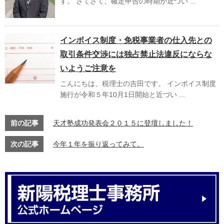
す。 さてさて、確定申告の時期が近づい ...
インボイス制度・免税事業者の仕入先との
取引条件交渉には独占禁止法違反にならな
いようご注意を
こんにちは、税理士の吉田です。 インボイス制度
施行が令和５年10月1日開始と近づい ...
前の記事
天才塾成功発表会２０１５に登壇しました！
次の記事
今年１年を振り返ってみて。