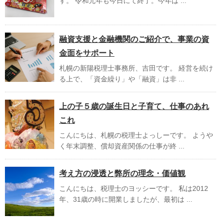
す。 令和元年も今日にて終了。今年は ...
融資支援と金融機関のご紹介で、事業の資
金面をサポート
札幌の新陽税理士事務所、吉田です。 経営を続け
る上で、「資金繰り」や「融資」は非 ...
上の子５歳の誕生日と子育て、仕事のあれ
これ
こんにちは、札幌の税理士よっしーです。 ようや
く年末調整、償却資産関係の仕事が終 ...
考え方の浸透と弊所の理念・価値観
こんにちは、税理士のヨッシーです。 私は2012
年、31歳の時に開業しましたが、最初は ...