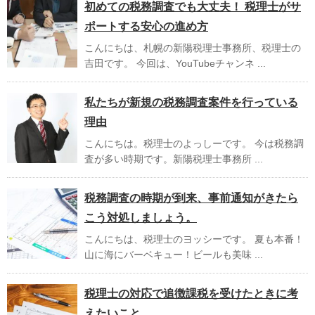
初めての税務調査でも大丈夫！ 税理士がサ
ポートする安心の進め方
こんにちは、札幌の新陽税理士事務所、税理士の
吉田です。 今回は、YouTubeチャンネ ...
私たちが新規の税務調査案件を行っている
理由
こんにちは。税理士のよっしーです。 今は税務調
査が多い時期です。新陽税理士事務所 ...
税務調査の時期が到来、事前通知がきたら
こう対処しましょう。
こんにちは、税理士のヨッシーです。 夏も本番！
山に海にバーベキュー！ビールも美味 ...
税理士の対応で追徴課税を受けたときに考
えたいこと