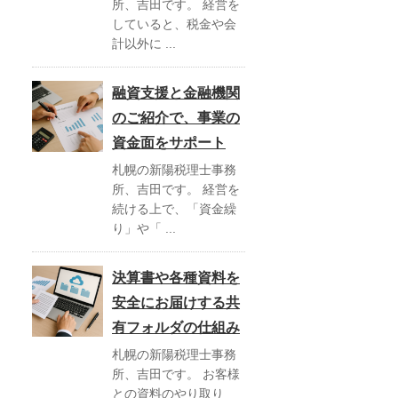
所、吉田です。 経営を
していると、税金や会
計以外に ...
融資支援と金融機関
のご紹介で、事業の
資金面をサポート
札幌の新陽税理士事務
所、吉田です。 経営を
続ける上で、「資金繰
り」や「 ...
決算書や各種資料を
安全にお届けする共
有フォルダの仕組み
札幌の新陽税理士事務
所、吉田です。 お客様
との資料のやり取り