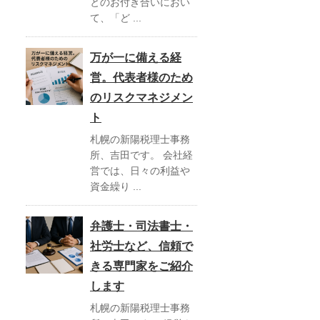
とのお付き合いにおい
て、「ど ...
万が一に備える経
営。代表者様のため
のリスクマネジメン
ト
札幌の新陽税理士事務
所、吉田です。 会社経
営では、日々の利益や
資金繰り ...
弁護士・司法書士・
社労士など、信頼で
きる専門家をご紹介
します
札幌の新陽税理士事務