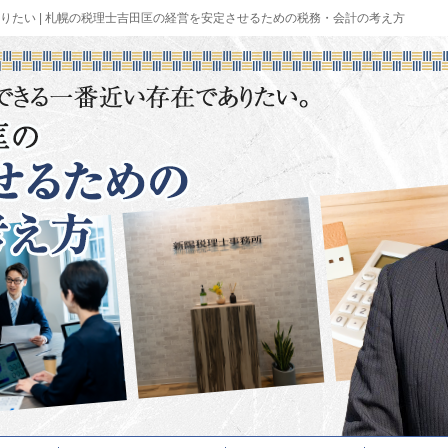
りたい | 札幌の税理士吉田匡の経営を安定させるための税務・会計の考え方