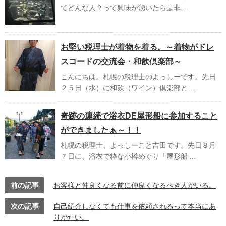
てどんな人？って興味が湧いたら是非 ...
お堅い税理士が着物を着る。～着物がドレ
スコードの交流会・和飲倶楽部～
こんにちは。札幌の税理士のよっしーです。先日
２５日（水）に和飲（ワイン）倶楽部と ...
奇跡の連続で浴衣DE屋形船に参加すること
ができましたぁ～！！
札幌の税理士、よっしーこと吉田です。先日８月
７日に、浴衣で粋な小樽めぐり「屋形船 ...
前の記事
お客様と仲良くなる前に仲良くなるべき人がいる。
次の記事
自己紹介しなくても仕事を依頼されるって本当にあ
りがたい。