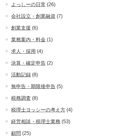
よっしーの日常
(26)
会社設立・創業融資
(7)
創業支援
(6)
業務案内・料金
(1)
求人・採用
(4)
決算・確定申告
(2)
活動記録
(8)
無申告・期限後申告
(5)
税務調査
(8)
税理士ヨッシーの考え方
(4)
経営相談・税理士業務
(53)
顧問
(25)