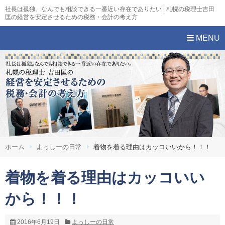
社長は孤独。なんでも相談できる一番近い存在でありたい | 札幌の税理士吉田
匡の経営を安定させるための税務・会計の考え方
MENU
ホーム
よっしーの日常
着物を着る理由はカッコいいから！！！
着物を着る理由はカッコいい
から！！！
2016年6月19日
よっしーの日常